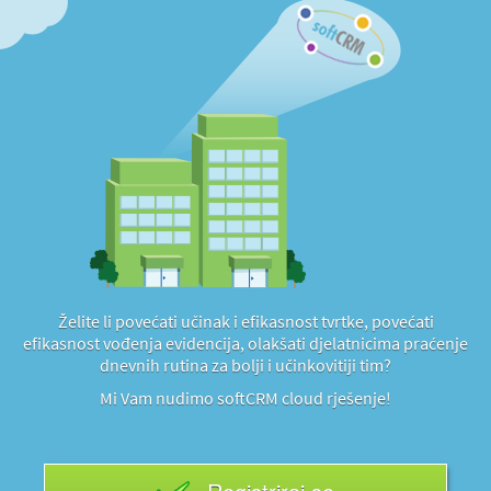
Želite li povećati učinak i efikasnost tvrtke, povećati
efikasnost vođenja evidencija, olakšati djelatnicima praćenje
dnevnih rutina za bolji i učinkovitiji tim?
Mi Vam nudimo softCRM cloud rješenje!