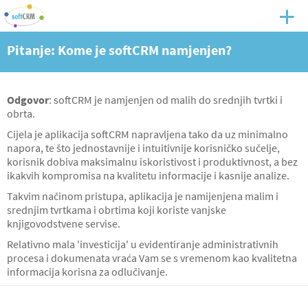
Pitanje: Kome je softCRM namjenjen?
Odgovor
: softCRM je namjenjen od malih do srednjih tvrtki i
obrta.
Cijela je aplikacija softCRM napravljena tako da uz minimalno
napora, te što jednostavnije i intuitivnije korisničko sučelje,
korisnik dobiva maksimalnu iskoristivost i produktivnost, a bez
ikakvih kompromisa na kvalitetu informacije i kasnije analize.
Takvim načinom pristupa, aplikacija je namijenjena malim i
srednjim tvrtkama i obrtima koji koriste vanjske
knjigovodstvene servise.
Relativno mala 'investicija' u evidentiranje administrativnih
procesa i dokumenata vraća Vam se s vremenom kao kvalitetna
informacija korisna za odlučivanje.