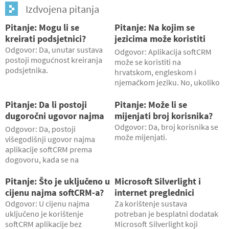
Izdvojena pitanja
Pitanje: Mogu li se
Pitanje: Na kojim se
kreirati podsjetnici?
jezicima može koristiti
aplikacija softCRM?
Odgovor: Da, unutar sustava
Odgovor: Aplikacija softCRM
postoji mogućnost kreiranja
može se koristiti na
podsjetnika.
hrvatskom, engleskom i
njemačkom jeziku. No, ukoliko
ni jedan navedeni jezik nije
Vaš jezik, postoji mogućnost
Pitanje: Da li postoji
Pitanje: Može li se
prevođenja aplikacije na
dugoročni ugovor najma
mijenjati broj korisnika?
željeni jezik.
aplikacije softCRM?
Odgovor: Da, broj korisnika se
Odgovor: Da, postoji
može mijenjati.
višegodišnji ugovor najma
aplikacije softCRM prema
dogovoru, kada se na
postojeće cijene i popuste
daju još i dodatni popusti.
Pitanje: Što je uključeno u
Microsoft Silverlight i
cijenu najma softCRM-a?
internet preglednici
Odgovor: U cijenu najma
Za korištenje sustava
uključeno je korištenje
potreban je besplatni dodatak
softCRM aplikacije bez
Microsoft Silverlight koji