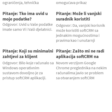
ograničenja, tehnička
omogućava prikaz
podrška, održavanje cijelog
multimedijalnih sadržaja. Ako
sustava, redovito ažuriranje i
isti nemate već instaliran na
Pitanje: Tko ima uvid u
Pitanje: Može li vanjski
nadogradnja sustava, 5 GB
svom računalu, možete ga
moje podatke?
suradnik koristiti
prostora, te podrška putem
besplatno skinuti i instalirati
softCRM?
Odgovor: Uvid u Vaše podatke
Odgovor: Da, vanjski korisnik
maila.
na ovdje .
imate samo Vi i Vaši djelatnici.
može koristiti softCRM sa
jednakim mogućnostima i
pravima kao i unutarnji
korisnik.
Pitanje: Koji su minimalni
Pitanje: Zašto mi ne radi
zahtjevi za klijent
aplikacija softCRM na
računalo?
Google Chrome
Odgovor: Bilo koje računalo sa
Novom verzijom Google
pregledniku?
Windows operativnim
Chrome preglednika na nekim
sustavom dovoljno je za
računalima javio se problem
pristup softCRM aplikaciji.
sa otvaranjem softCRM
aplikacije.