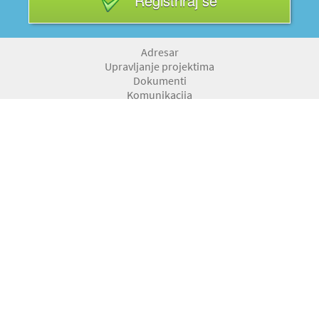
Registriraj se
Adresar
Upravljanje projektima
Dokumenti
Komunikacija
Računi i ponude
Blagajna
Putni nalozi
Kadrovska evidencija
Skladišno poslovanje
Pregled obaveza
Fiskalizacija
Osnovna sredstva
Događaji