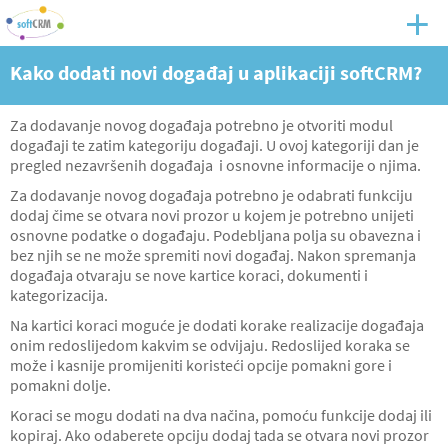
Kako dodati novi događaj u aplikaciji softCRM?
Za dodavanje novog događaja potrebno je otvoriti modul
događaji te zatim kategoriju događaji. U ovoj kategoriji dan je
pregled nezavršenih događaja i osnovne informacije o njima.
Za dodavanje novog događaja potrebno je odabrati funkciju
dodaj čime se otvara novi prozor u kojem je potrebno unijeti
osnovne podatke o događaju. Podebljana polja su obavezna i
bez njih se ne može spremiti novi događaj. Nakon spremanja
događaja otvaraju se nove kartice koraci, dokumenti i
kategorizacija.
Na kartici koraci moguće je dodati korake realizacije događaja
onim redoslijedom kakvim se odvijaju. Redoslijed koraka se
može i kasnije promijeniti koristeći opcije pomakni gore i
pomakni dolje.
Koraci se mogu dodati na dva načina, pomoću funkcije dodaj ili
kopiraj. Ako odaberete opciju dodaj tada se otvara novi prozor