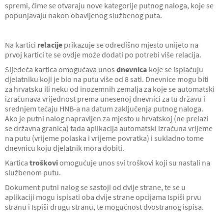
spremi, čime se otvaraju nove kategorije putnog naloga, koje se
popunjavaju nakon obavljenog službenog puta.
Na kartici
relacije
prikazuje se odredišno mjesto unijeto na
prvoj kartici te se ovdje može dodati po potrebi više relacija.
Sljedeća kartica omogućava unos
dnevnica
koje se isplaćuju
djelatniku koji je bio na putu više od 8 sati. Dnevnice mogu biti
za hrvatsku ili neku od inozemnih zemalja za koje se automatski
izračunava vrijednost prema unesenoj dnevnici za tu državu i
srednjem tečaju HNB-a na datum zaključenja putnog naloga.
Ako je putni nalog napravljen za mjesto u hrvatskoj (ne prelazi
se državna granica) tada aplikacija automatski izračuna vrijeme
na putu (vrijeme polaska i vrijeme povratka) i sukladno tome
dnevnicu koju djelatnik mora dobiti.
Kartica
troškovi
omogućuje unos svi troškovi koji su nastali na
službenom putu.
Dokument putni nalog se sastoji od dvije strane, te se u
aplikaciji mogu ispisati oba dvije strane opcijama Ispiši prvu
stranu i Ispiši drugu stranu, te mogućnost dvostranog ispisa.