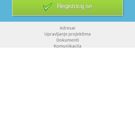
Registriraj se
Adresar
Upravljanje projektima
Dokumenti
Komunikacija
Računi i ponude
Blagajna
Putni nalozi
Kadrovska evidencija
Skladišno poslovanje
Pregled obaveza
Fiskalizacija
Osnovna sredstva
Događaji