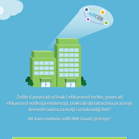
Želite li povećati učinak i efikasnost tvrtke, povećati
efikasnost vođenja evidencija, olakšati djelatnicima praćenje
dnevnih rutina za bolji i učinkovitiji tim?
Mi Vam nudimo softCRM cloud rješenje!